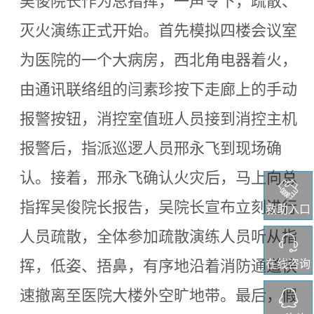
吴俊院长作为总指挥，一声令下，疏散、
灭火演练正式开始。首先模拟四楼会议室
为医院的一个大病房，西北角电器着火，
由通讯联络组的闫素珍按下走廊上的手动
报警按钮，消控室值班人员接到消控主机
报警后，指派巡逻人员邢永飞到现场确
认。接着，邢永飞确认火灾后，马上向总
指挥吴俊院长报告，吴院长宣布立刻进行
救助入口
人员疏散，全体参加疏散演练人员听从指
挥，低姿、捂鼻，有序地沿着消防通道快
在线咨询
速撤离至医院大楼外空旷地带。最后，假