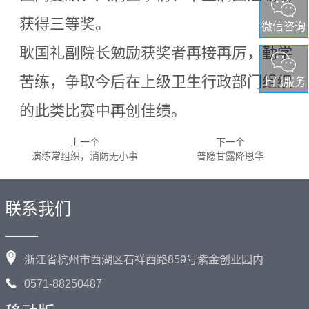
获得三等奖。
微信咨询
耿国礼副院长勉励获奖者再接再厉，勤学
苦练，争取今后在上级卫生行政部门组织
上门服务
的此类比赛中再创佳绩。
上一个
下一个
演练常组织，消防无小事
普隐甘露降恩华
联系我们
——
浙江省杭州市西湖区石祥西路859号紫金创业园内
0571-88250487