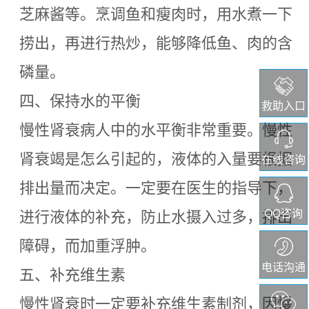
芝麻酱等。烹调鱼和瘦肉时，用水煮一下
捞出，再进行热炒，能够降低鱼、肉的含
磷量。
四、保持水的平衡
救助入口
慢性肾衰病人中的水平衡非常重要。慢性
肾衰竭是怎么引起的，液体的入量要根据
在线咨询
排出量而决定。一定要在医生的指导下，
QQ咨询
进行液体的补充，防止水摄入过多，排出
障碍，而加重浮肿。
电话沟通
五、补充维生素
慢性肾衰时一定要补充维生素制剂，因慢