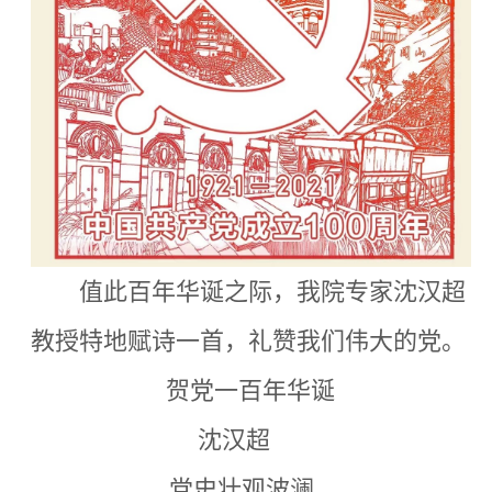
值此百年华诞之际，我院专家沈汉超
教授特地赋诗一首，礼赞我们伟大的党。
贺党一百年华诞
沈汉超
党史壮观波澜，