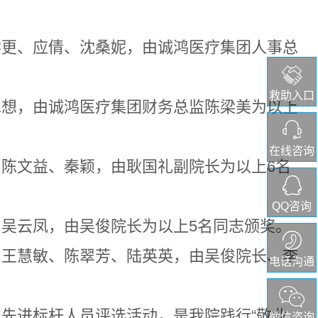
学更、应倩、沈桑妮，由诚鸿医疗集团人事总
救助入口
二想，由诚鸿医疗集团财务总监陈梁美为以上
在线咨询
陈文益、秦颖，由耿国礼副院长为以上6名
QQ咨询
吴云凤，由吴俊院长为以上5名同志颁奖。
、王慧敏、陈翠芳、陆英英，由吴俊院长、李
电话沟通
先进标杆人员评选活动，是我院践行“敬业
微信咨询