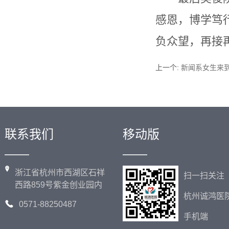
感恩，博学笃
负众望，再接
上一个
:
新闻系女生来
联系我们
移动版
——
——
浙江省杭州市西湖区石祥
扫一扫关注
西路859号紫金创业园内
杭州诚鸿医
0571-88250487
手机端