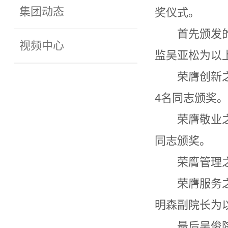
集团动态
奖仪式。
首先颁发
视频中心
监吴亚松为以
荣膺创新
4名同志颁奖。
荣膺敬业
同志颁奖。
荣膺管理
荣膺服务
明森副院长为
最后吴俊