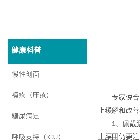
健康科普
慢性创面
褥疮（压疮）
专家说合
上缓解和改善
糖尿病足
1、佩戴
上腰围仍要注
呼吸支持（ICU）