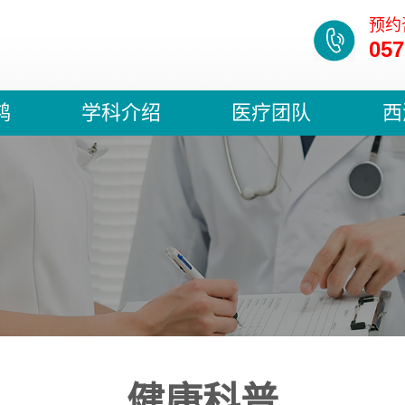
预约
057
鸿
学科介绍
医疗团队
西
健康科普