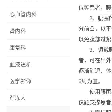
位等患者，腰
心血管内科
2、腰围
分前凸，以平
肾内科
以免腹部过紧
康复科
3、佩戴
者，可在出外
血液透析
逐渐消退、体
医学影像
6周为宜。
使用腰围
渐冻人
仅能支撑患者