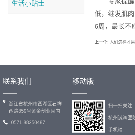
专家提醒
生活小贴士
低，继发肌肉
6周，最长不
上一个
:
人们怎样才易
联系我们
移动版
——
——
浙江省杭州市西湖区石祥
扫一扫关注
西路859号紫金创业园内
杭州诚鸿医
0571-88250487
手机端