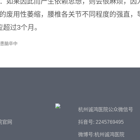
：如果因此而产生依赖思想，则会很麻烦，因
的废用性萎缩，腰椎各关节不同程度的强直，
应超过3个月。
患脑卒中
杭州诚鸿医院公众微信号
院官网
抖音号: 2245769495
微博号:杭州诚鸿医院