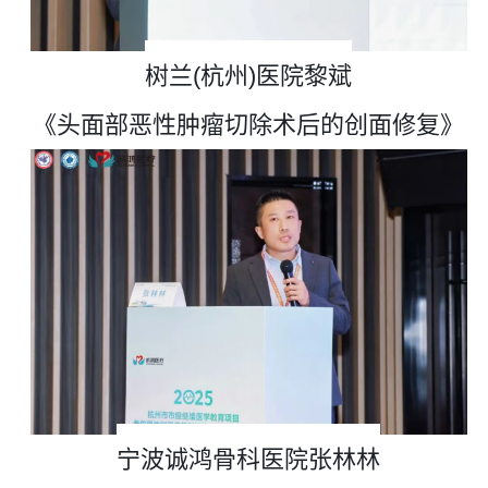
树兰
(杭州)医院黎斌
《头面部恶性肿瘤切除术后的创面修复》
宁波诚鸿骨科医院
张林林