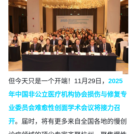
但今天
只是
一个
开端！
11月29日，
2025
年
中国非公立医疗机构
协会
损伤与修复
专
业
委
员
会难愈性创面学术会议将接力召
开
。届时，将有更多
来自全国各地的
慢创