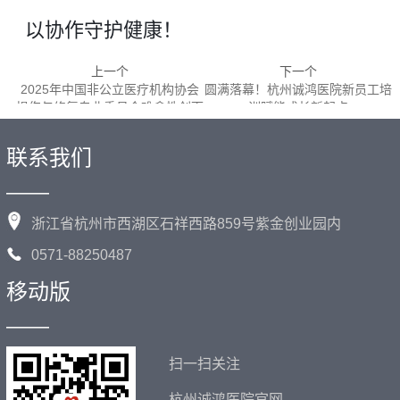
以协作守护健康！
上一个
下一个
2025年中国非公立医疗机构协会
圆满落幕！杭州诚鸿医院新员工培
损伤与修复专业委员会难愈性创面
训赋能成长新起点
学术会议
联系我们
——
浙江省杭州市西湖区石祥西路859号紫金创业园内
0571-88250487
移动版
——
扫一扫关注
杭州诚鸿医院官网