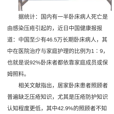
据统计
：
国内有一半卧床病人死亡是
由
感染
压
疮引起的
，
近日中国健康报报
道：
中国至少有
46.5
万长期卧床病人，其
中在医院治疗与家庭护理的比例为
1
∶
9
，
也就是说
92%
卧床者都依靠家庭成员或保
姆照料。
相关文献指出
，
居家卧床患者照顾者
普遍缺乏压疮知识，尤其是压疮防护知识
认知程度更低，其中
42.9%
的照顾者不知