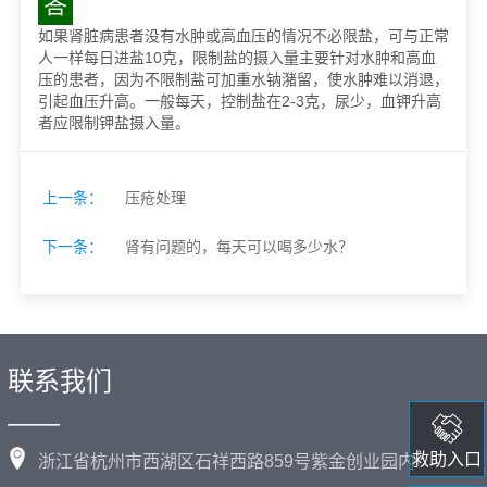
答
如果肾脏病患者没有水肿或高血压的情况不必限盐，可与正常
人一样每日进盐10克，限制盐的摄入量主要针对水肿和高血
压的患者，因为不限制盐可加重水钠潴留，使水肿难以消退，
引起血压升高。一般每天，控制盐在2-3克，尿少，血钾升高
者应限制钾盐摄入量。
上一条：
压疮处理
下一条：
肾有问题的，每天可以喝多少水？
联系我们
——
救助入口
浙江省杭州市西湖区石祥西路859号紫金创业园内