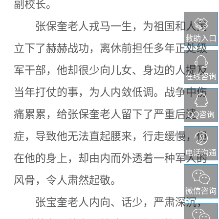
副校长。
张保奎老人戎马一生，为祖国和人民
救助入口
立下了赫赫战功，离休前担任多年正处级
军干部，他却很少向儿女、身边的人提及
在线咨询
当年打仗的事，为人内敛低调。战争中伤
痛累累，给张保奎老人留下了严重后遗
QQ咨询
症，导致他无法直起腰来，行走缓慢，但
电话沟通
在他的身上，却由内而外透着一种军人的
风骨，令人肃然起敬。
微信咨询
张宝奎老人内向、话少，严肃深沉，