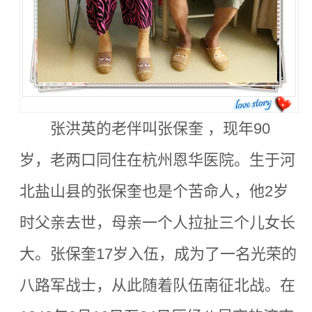
张洪英的老伴叫张保奎 ，现年90
岁，老两口同住在杭州恩华医院。生于河
北盐山县的张保奎也是个苦命人，他2岁
时父亲去世，母亲一个人拉扯三个儿女长
大。张保奎17岁入伍，成为了一名光荣的
八路军战士，从此随着队伍南征北战。在