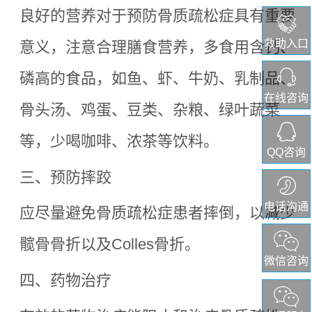
良好的营养对于预防骨质疏松症具有重要
救助入口
意义，注意合理膳食营养，多食用含钙、
磷高的食品，如鱼、虾、牛奶、乳制品、
在线咨询
骨头汤、鸡蛋、豆类、杂粮、绿叶蔬菜
等，少喝咖啡、浓茶等饮料。
QQ咨询
三、预防摔跤
电话沟通
应尽量避免骨质疏松症患者摔倒，以减少
髋骨骨折以及
Colles骨折。
微信咨询
四、药物治疗