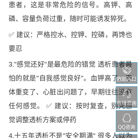
患者，这是非常危险的信号。高钾、高
磷、容量负荷过重，随时可能诱发猝死。
✅ 建议：严格控水、控钾、控磷，再馋也
要忍
3.
"感觉还好"是最危险的错觉
透析患者最
怕的就是"自我感觉良好"。血钾高了、干
救助入口
体重变了、心脏出问题了，早期往往没有
在线咨询
任何感觉。 ✅ 建议：按时复查，别凭感
觉调整透析方案或停药
QQ咨询
4.十五
年透析不是
"安全期满"
很多人以为