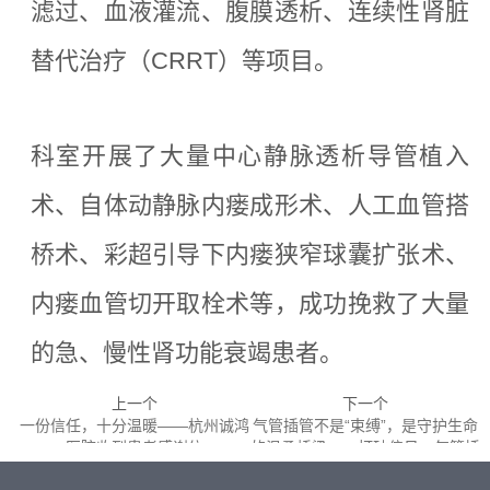
滤过、血液灌流、腹膜透析、连续性肾脏
替代治疗（CRRT）等项目。
科室开展了大量中心静脉透析导管植入
术、自体动静脉内瘘成形术、人工血管搭
桥术、彩超引导下内瘘狭窄球囊扩张术、
内瘘血管切开取栓术等，成功挽救了大量
的急、慢性肾功能衰竭患者。
上一个
下一个
一份信任，十分温暖——杭州诚鸿
气管插管不是“束缚”，是守护生命
医院收到患者感谢信
的温柔桥梁——打破偏见：气管插
管患者也能"躺平"刷手机