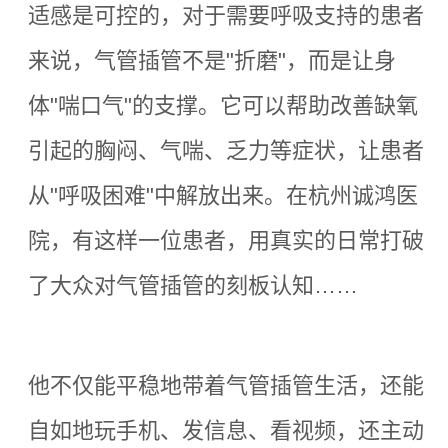
适感是可控的，
对于需要呼吸支持的患者
来说，气管插管不是
"
折磨
"
，而是让身
体
"
喘口气
"
的支撑。它可以帮助改善缺氧
引起的胸闷、气喘、乏力等症状，让患者
从
"
呼吸困难
"
中解放出来。
在
杭州诚鸿医
院
，有这样一位患者，用真实的日常打破
了大众对气管插管的刻板
认
知
……
他不仅能平稳地带着气管插管生活，还能
自如地玩手机、发信息、看视频，还主动