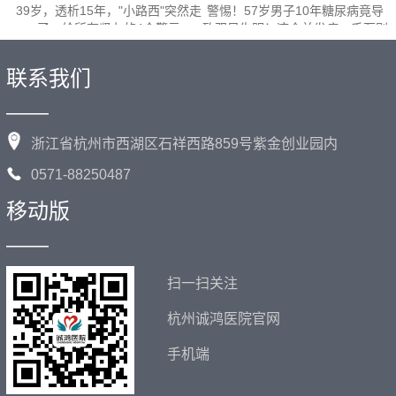
39岁，透析15年，"小路西"突然走
警惕！57岁男子10年糖尿病竟导
了…给所有肾友的4个警示
致双目失明！这个并发症，千万别
拖！
联系我们
——
浙江省杭州市西湖区石祥西路859号紫金创业园内
0571-88250487
移动版
——
扫一扫关注
杭州诚鸿医院官网
手机端