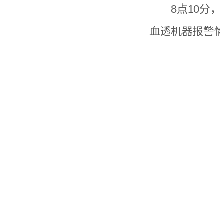
8点10
血透机器报警