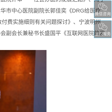
金华市中心医院副院长郭佳奕《
DRG
给医疗
微信咨询
数付费实施细则有关问题探讨》、宁波明州
协会副会长兼秘书长盛国平《互联网医院的发
上门服务