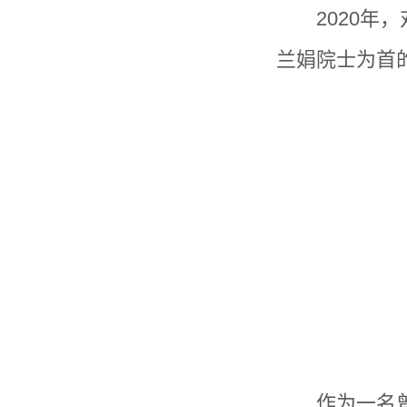
2020
年，
兰娟院士为首
作为一名