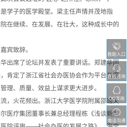
求是学子的医学殿堂。梁主任声情并茂地指
学院在继续、在发展、在壮大，这种成长中的
会嘉宾致辞。
救助入口
建华出席了论坛并发表了重要讲话。郑建华同
任，肯定了浙江省社会办医协会作为平台与渠
在线咨询
从管理、质量、效益上谋求更大进步。
QQ咨询
交流，火花频出。浙江大学医学院附属邵逸夫
邦尔医疗集团董事长兼总经理程栋《浅谈新定
电话沟通
《医院评审
——社会办医的发展之路》
、海宁