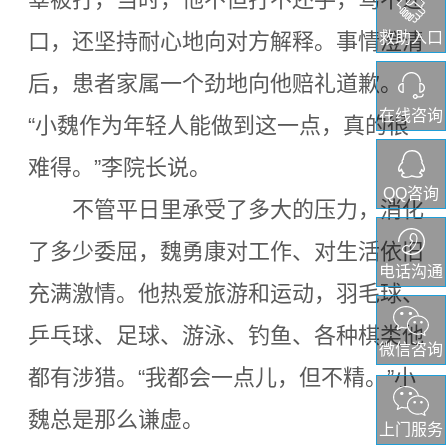
救助入口
口，还坚持耐心地向对方解释。事情澄清
后，患者家属一个劲地向他赔礼道歉。
在线咨询
“小魏作为年轻人能做到这一点，真的很
难得。”李院长说。
QQ咨询
不管平日里承受了多大的压力，消化
了多少委屈，魏勇康对工作、对生活依旧
电话沟通
充满激情。他热爱旅游和运动，羽毛球、
乒乓球、足球、游泳、钓鱼、各种棋类他
微信咨询
都有涉猎。“我都会一点儿，但不精。”小
魏总是那么谦虚。
上门服务