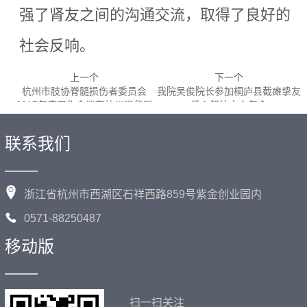
强了肾友之间的沟通交流，取得了良好的
社会反响。
上一个
下一个
杭州市肢协脊髓损伤者委员会
我院吴俊院长参加桐庐县截瘫挚友
2017年度工作会议在杭州恩华医
爱心帮扶中心年会
院召开
联系我们
——
浙江省杭州市西湖区石祥西路859号紫金创业园内
0571-88250487
移动版
——
扫一扫关注